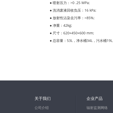
● 喷射压力：>0 .25 MPa;
● 洗消废液回收负压：16 kPa;
● 放射性沾染去污率：>85%;
● 净重：42kg;
● 尺寸：620×450×600 mm;
● 总容量：53L，净水桶34L，污水桶19
关于我们
企业产品
公司介绍
辐射监测网络