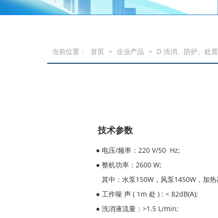
当前位置：
首页
>
企业产品
>
D 洗消、防护、处
技术参数
● 电压/频率：220 V/50 Hz;
● 整机功率：2600 W;
其中：水泵150W，风泵1450W，加热器8
● 工作噪 声 ( 1m 处 ) : < 82dB(A);
● 洗消液流量：>1.5 L/min;