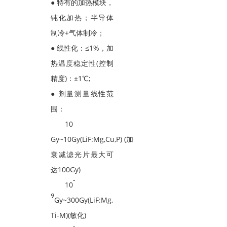
● 特有的加热模块，
钝化加热；半导体
制冷+气体制冷；
● 线性化：≤1%，加
热温度稳定性(控制
精度)：±1℃;
● 剂量测量线性范
围：
10
Gy~10Gy(LiF:Mg,Cu,P) (加
衰减滤光片最大可
达100Gy)
-
10
9
Gy~300Gy(LiF:Mg,
Ti-M)(敏化)
-