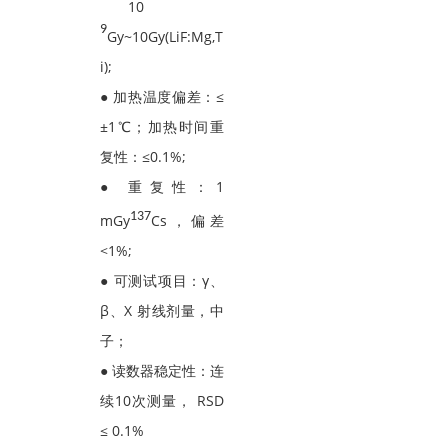
10
9
Gy~10Gy(LiF:Mg,T
i);
● 加热温度偏差：≤
±1℃；加热时间重
复性：≤0.1%;
● 重复性：1
137
mGy
Cs，偏差
<1%;
● 可测试项目：γ、
β、X 射线剂量，中
子；
● 读数器稳定性：连
续10次测量， RSD
≤ 0.1%