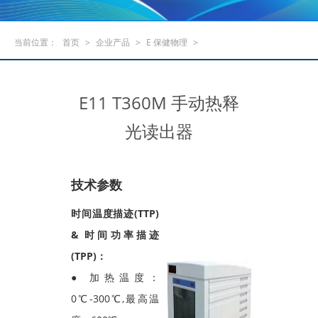
当前位置：
首页
>
企业产品
>
E 保健物理
>
E11 T360M 手动热释
光读出器
技术参数
时间温度描迹(TTP)
& 时间功率描迹
(TPP)：
● 加热温度：
0℃-300℃,最高温