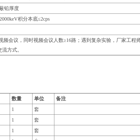
屏蔽铅厚度
~2000keV积分本底≤2cps
视频会议，同时视频会议人数≥16路；遇到复杂实验，厂家工程
交流方式。
数量
单位
备注
1
套
1
套
1
套