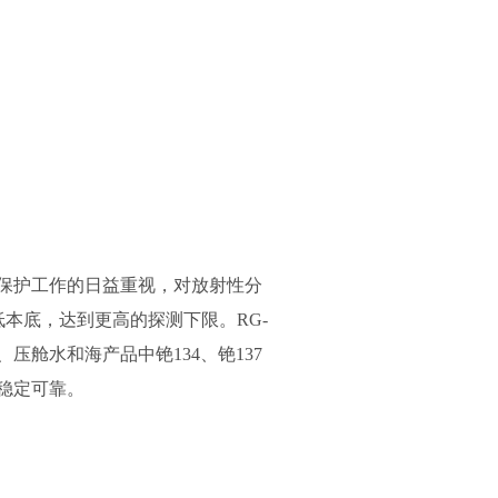
保护工作的日益重视，对放射性分
本底，达到更高的探测下限。RG-
压舱水和海产品中铯134、铯137
稳定可靠。