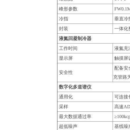
峰形参数
FW0.1M
冷指
垂直冷
封装
一体化
液氮回凝制冷器
工作时间
液氮充
显示屏
触摸屏
配备安
安全性
充管路
数字化多道谱仪
通用化
可连接
采样
高速AD
最大数据通过率
≥100k
超低噪声
基线噪声