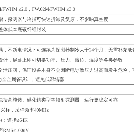
/FWHM ≤2.0，FW.02M/FWHM ≤3.0
指，探测器与冷指可快速拆卸及复原，不影响真空度
整体低本底碳纤维封装
满，不断电情况下可连续为探测器制冷大于24个月，无需补充液
设计，屏幕上即可切换功率、压力、液位、温度等各类参数
全泄压阀，保证设备本身不会因断电导致压力过高而发生危险，
为全金属管设计，避免低温堵塞
包括高纯锗、碘化钠类型等辐射探测器，运行更稳定可靠
采样，采样频率40MHz
cps；道指≤64K
RMS≤100uV