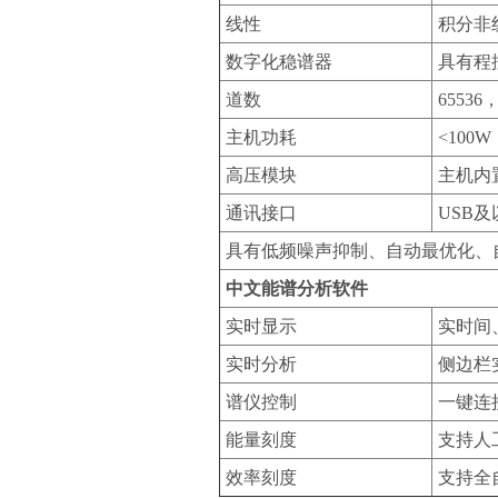
线性
积分非线
数字化稳谱器
具有程
道数
65536
主机功耗
<100W
高压模块
主机内置
通讯接口
USB
具有低频噪声抑制、自动最优化、
中文能谱分析软件
实时显示
实时间
实时分析
侧边栏
谱仪控制
一键连
能量刻度
支持人
效率刻度
支持全