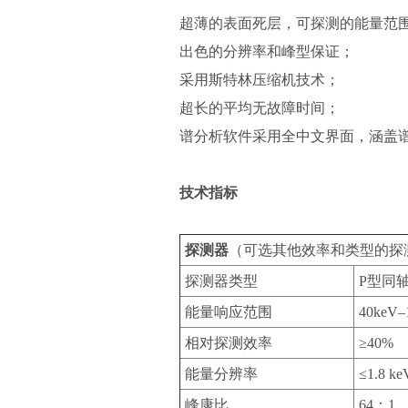
超薄的表面死层，可探测的能量范围最
出色的分辨率和峰型保证；
采用斯特林压缩机技术；
超长的平均无故障时间；
谱分析软件采用全中文界面，涵盖
技术指标
探测器
（可选其他效率和类型的探
探测器类型
P型同
能量响应范围
40keV–
相对探测效率
≥40%
能量分辨率
≤1.8 k
峰康比
64：1