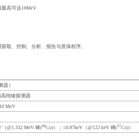
高可达10MeV
谱获取、控制、分析、报告与质保程序。
测器）
轴高纯锗探测器
10 MeV
60
57
eV（@1.332 MeV 峰(
Co)）；≤0.87keV（@122 keV 峰(
Co)）